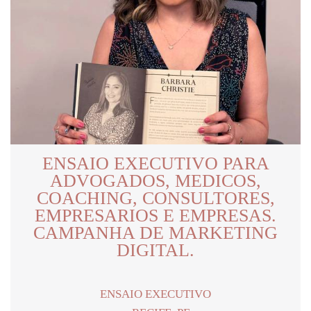
ENSAIO EXECUTIVO PARA
ADVOGADOS, MEDICOS,
COACHING, CONSULTORES,
EMPRESARIOS E EMPRESAS.
CAMPANHA DE MARKETING
DIGITAL.
ENSAIO EXECUTIVO