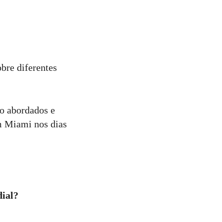
obre diferentes
ão abordados e
m Miami nos dias
ial?