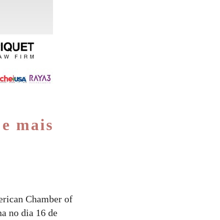
 e mais
erican Chamber of
a no dia 16 de