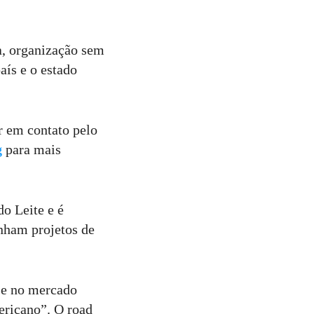
a, organização sem
aís e o estado
ar em contato pelo
g
para mais
o Leite e é
enham projetos de
 e no mercado
ericano”. O road