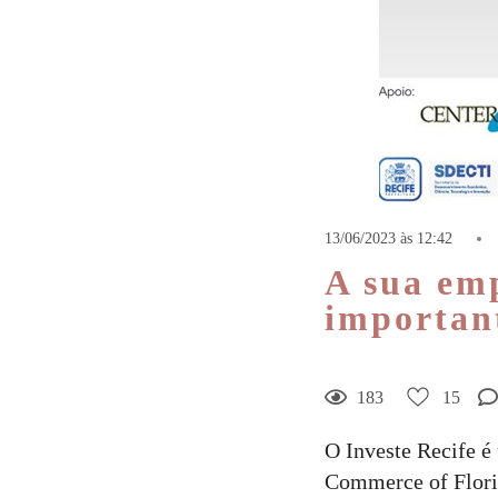
15
Curtir
Comentar
13/06/2023 às 12:42
A sua emp
importan
183
15
O Investe Recife 
Commerce of Flori