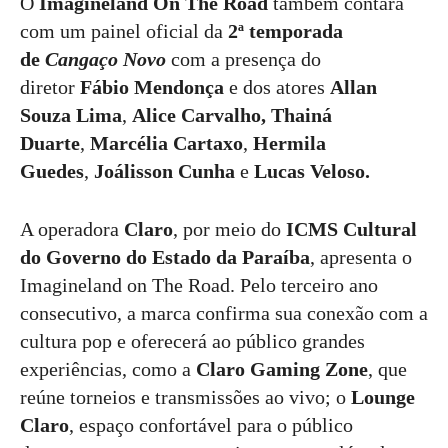
O
Imagineland On The Road
também contará
com um painel oficial da
2ª temporada
de
Cangaço Novo
com a presença do
diretor
Fábio Mendonça
e dos atores
Allan
Souza Lima
,
Alice Carvalho, Thainá
Duarte
,
Marcélia Cartaxo
,
Hermila
Guedes
,
Joálisson Cunha
e
Lucas Veloso.
A operadora
Claro
, por meio do
ICMS Cultural
do Governo do Estado da Paraíba
, apresenta o
Imagineland on The Road. Pelo terceiro ano
consecutivo, a marca confirma sua conexão com a
cultura pop e oferecerá ao público grandes
experiências, como a
Claro Gaming Zone
, que
reúne torneios e transmissões ao vivo; o
Lounge
Claro
, espaço confortável para o público