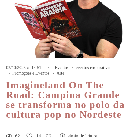
02/10/2025 às 14:51
Eventos
eventos corporativos
Promoções e Eventos
Arte
Imagineland On The
Road: Campina Grande
se transforma no polo da
cultura pop no Nordeste
62
14
4min de leitura