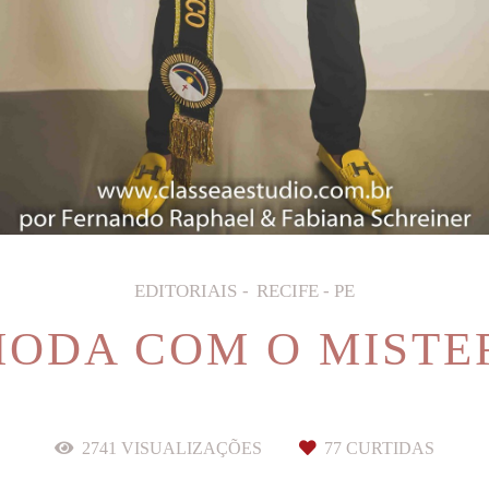
EDITORIAIS
RECIFE - PE
MODA COM O MIST
2741
VISUALIZAÇÕES
77
CURTIDAS