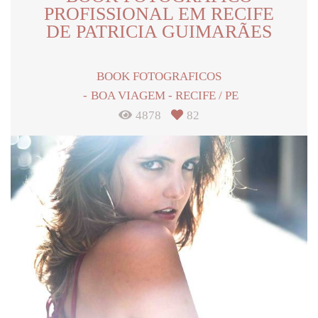
PROFISSIONAL EM RECIFE
DE PATRICIA GUIMARÃES
BOOK FOTOGRAFICOS
BOA VIAGEM - RECIFE / PE
4878
82